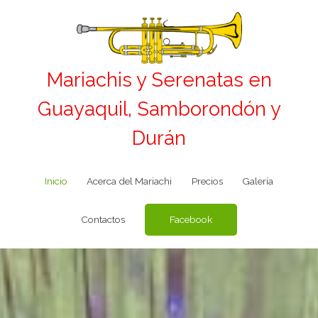
Ir
al
contenido
Mariachis y Serenatas en
Guayaquil, Samborondón y
Durán
Inicio
Acerca del Mariachi
Precios
Galería
Facebook
Contactos