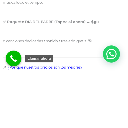
música todo el tiempo.
✅
Paquete DÍA DEL PADRE (Especial ahora)
→
$90
8 canciones dedicadas + sonido + traslado gratis. 🎁
Llamar ahora
📌
¿Por qué nuestros precios son los mejores?
✅
Sin cobros extra:
Lo que ves es lo que pagas.
✅
Traslado totalmente GRATUITO
en: Norte, Sur,
Centro, Urdesa, Samborondón, La Aurora, Daule y
alrededores.
✅
Sonido amplificado profesional INCLUIDO
, no
pagas alquiler de equipo.
✅ Puntualidad garantizada y trajes tradicionales de
alta calidad.