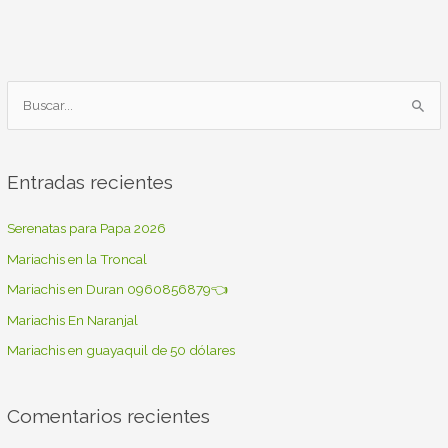
B
u
s
Entradas recientes
c
a
Serenatas para Papa 2026
r
Mariachis en la Troncal
p
Mariachis en Duran 0960856879👈
o
Mariachis En Naranjal
r
Mariachis en guayaquil de 50 dólares
:
Comentarios recientes