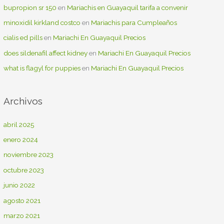
bupropion sr 150
en
Mariachis en Guayaquil tarifa a convenir
minoxidil kirkland costco
en
Mariachis para Cumpleaños
cialis ed pills
en
Mariachi En Guayaquil Precios
does sildenafil affect kidney
en
Mariachi En Guayaquil Precios
what is flagyl for puppies
en
Mariachi En Guayaquil Precios
Archivos
abril 2025
enero 2024
noviembre 2023
octubre 2023
junio 2022
agosto 2021
marzo 2021