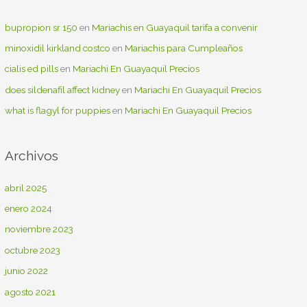
bupropion sr 150
en
Mariachis en Guayaquil tarifa a convenir
minoxidil kirkland costco
en
Mariachis para Cumpleaños
cialis ed pills
en
Mariachi En Guayaquil Precios
does sildenafil affect kidney
en
Mariachi En Guayaquil Precios
what is flagyl for puppies
en
Mariachi En Guayaquil Precios
Archivos
abril 2025
enero 2024
noviembre 2023
octubre 2023
junio 2022
agosto 2021