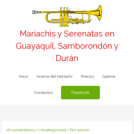
Ir
al
contenido
Mariachis y Serenatas en
Guayaquil, Samborondón y
Durán
Inicio
Acerca del Mariachi
Precios
Galería
Facebook
Contactos
16 comentarios
/
Uncategorized
/ Por
admin