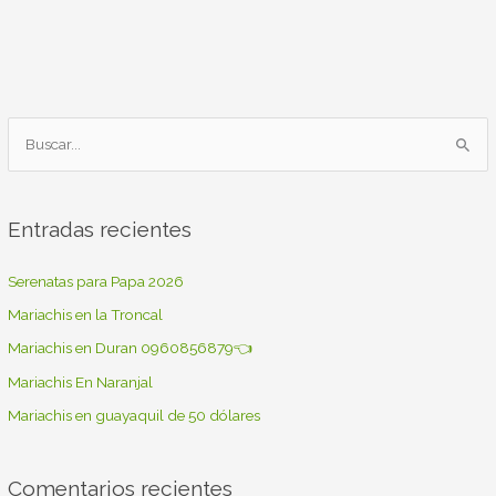
B
u
s
Entradas recientes
c
a
Serenatas para Papa 2026
r
Mariachis en la Troncal
p
Mariachis en Duran 0960856879👈
o
Mariachis En Naranjal
r
Mariachis en guayaquil de 50 dólares
:
Comentarios recientes