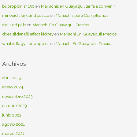
bupropion sr 150
en
Mariachis en Guayaquil tarifa a convenir
minoxidil kirkland costco
en
Mariachis para Cumpleaños
cialis ed pills
en
Mariachi En Guayaquil Precios
does sildenafil affect kidney
en
Mariachi En Guayaquil Precios
what is flagyl for puppies
en
Mariachi En Guayaquil Precios
Archivos
abril 2025
enero 2024
noviembre 2023
octubre 2023
junio 2022
agosto 2021
marzo 2021