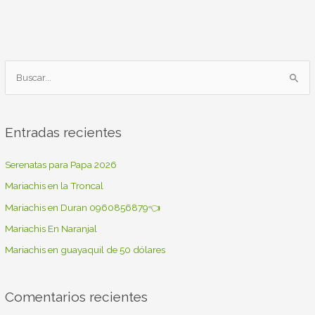
B
u
s
Entradas recientes
c
a
Serenatas para Papa 2026
r
Mariachis en la Troncal
p
Mariachis en Duran 0960856879👈
o
Mariachis En Naranjal
r
Mariachis en guayaquil de 50 dólares
:
Comentarios recientes