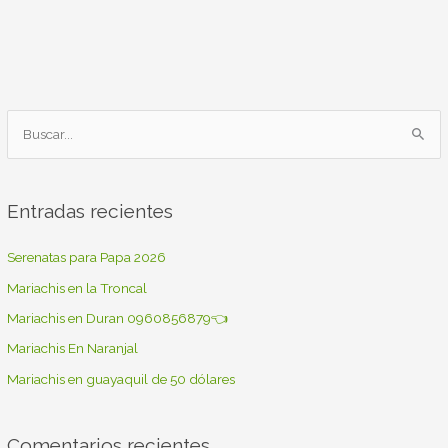
B
u
s
Entradas recientes
c
a
Serenatas para Papa 2026
r
Mariachis en la Troncal
p
Mariachis en Duran 0960856879👈
o
Mariachis En Naranjal
r
Mariachis en guayaquil de 50 dólares
:
Comentarios recientes