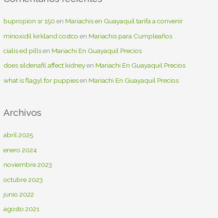
bupropion sr 150
en
Mariachis en Guayaquil tarifa a convenir
minoxidil kirkland costco
en
Mariachis para Cumpleaños
cialis ed pills
en
Mariachi En Guayaquil Precios
does sildenafil affect kidney
en
Mariachi En Guayaquil Precios
what is flagyl for puppies
en
Mariachi En Guayaquil Precios
Archivos
abril 2025
enero 2024
noviembre 2023
octubre 2023
junio 2022
agosto 2021