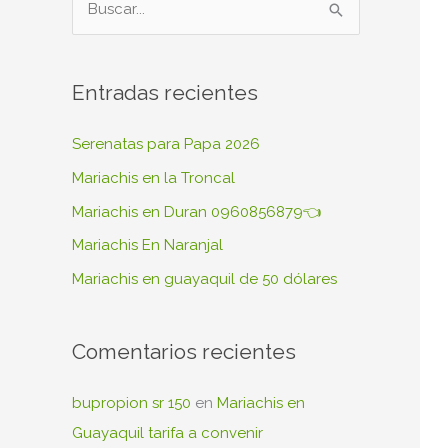
B
u
s
Entradas recientes
c
a
Serenatas para Papa 2026
r
Mariachis en la Troncal
p
Mariachis en Duran 0960856879👈
o
Mariachis En Naranjal
r
Mariachis en guayaquil de 50 dólares
:
Comentarios recientes
bupropion sr 150
en
Mariachis en
Guayaquil tarifa a convenir