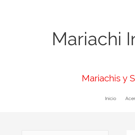
Ir
al
contenido
Mariachi 
Mariachis y 
Inicio
Acer