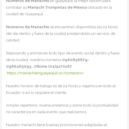
Números de Mariachis
en guayaquil la mejor opción para
contratar su
Mariachi Trompetas de México
ubicado en la
ciudad de Guayaquil.
Números de Mariachis
se encuentran disponibles las 24 horas
del día dentro y fuera de la ciudad prestándoles un servicio de
calidad.
Realizando y animando todo tipo de evento social dentro y fuera
de la ciudad, nuestros números
0960856879-
0986465093….Oficina (04)5170167
.
https://mariachienguayaquil.co/contactos/
Nuestro horario de trabajo es de 24 horas y viajamos en todo el
Ecuador si así lo requiere el cliente.
Amplio repertorio, buena presencia y sobre todo la puntualidad
no caracteriza en cada evento que realizamos.
Nuestro mariachi tiene buenas promociones adaptadas al